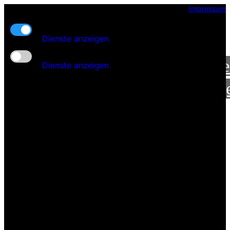
Impressum
Automobile am Potsdamer Platz
Kern-Funktionalität
Dienste anzeigen
Start
Zusatz-Funktionen
Leistung
Dienste anzeigen
Fahrzeug
Galerie
Kontakt
Anfahrt